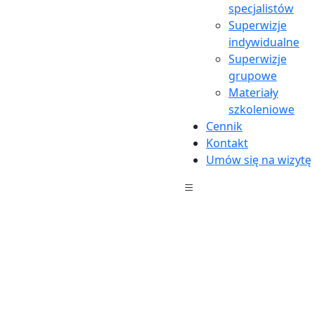
specjalistów
Superwizje
indywidualne
Superwizje
grupowe
Materiały
szkoleniowe
Cennik
Kontakt
Wywiad z pacjentem (1 godzina):
Umów się na wizytę
Podczas pierwszej wizyty terapeuta przeprowadza
szczegółowy wywiad, który pozwala zebrać
informacje dotyczące historii życia, obecnych
problemów i oczekiwań pacjenta.
Test MMPI (1,5–2 godziny):
W drugiej części pacjent przystępuje do
wypełnienia testu MMPI, który dostarcza
obiektywnych danych o jego osobowości i