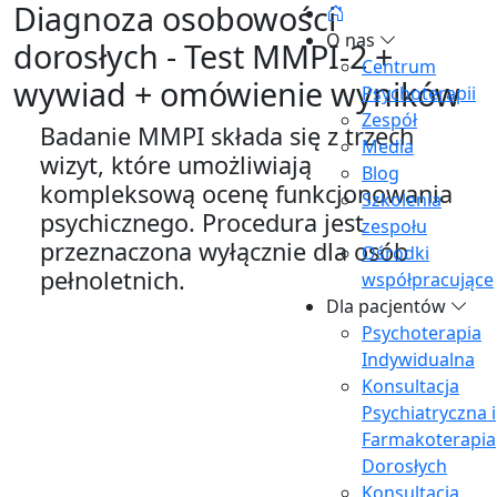
Diagnoza osobowości
O nas
dorosłych - Test MMPI-2 +
Centrum
wywiad + omówienie wyników
Psychoterapii
Zespół
Badanie MMPI składa się z trzech
Media
wizyt, które umożliwiają
Blog
kompleksową ocenę funkcjonowania
Szkolenia
psychicznego. Procedura jest
zespołu
przeznaczona wyłącznie dla osób
Ośrodki
pełnoletnich.
współpracujące
Dla pacjentów
Psychoterapia
Indywidualna
Konsultacja
Psychiatryczna i
Farmakoterapia
Dorosłych
Konsultacja