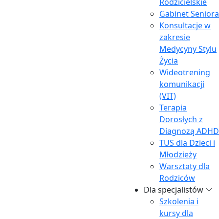
Rodzicielskie
Gabinet Seniora
Konsultacje w
Skale kontrolne, które pomagają ocenić, czy
zakresie
uzyskane wyniki będą wystarczająco
Medycyny Stylu
odzwierciedlać rzeczywiste cechy badanego,
Życia
Skale kliniczne, dostarczające informacji o
Wideotrening
konkretnych zespołach cech,
komunikacji
Skale treściowe, które bardziej szczegółowo
(VIT)
opisują niektóre aspekty funkcjonowania
Terapia
psychicznego.
Dorosłych z
Diagnozą ADHD
TUS dla Dzieci i
Młodzieży
Warsztaty dla
Rodziców
Dla specjalistów
Szkolenia i
kursy dla