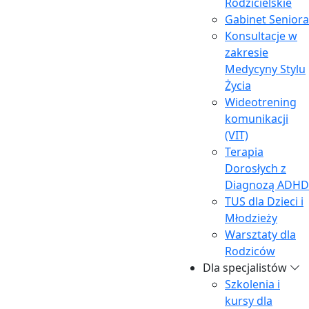
Rodzicielskie
Gabinet Seniora
Konsultacje w
zakresie
Medycyny Stylu
Życia
Wideotrening
komunikacji
(VIT)
Terapia
Dorosłych z
Diagnozą ADHD
TUS dla Dzieci i
Młodzieży
Warsztaty dla
Rodziców
Dla specjalistów
Szkolenia i
kursy dla