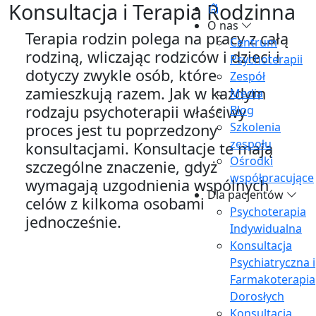
Konsultacja i Terapia Rodzinna
O nas
Terapia rodzin polega na pracy z całą
Centrum
rodziną, wliczając rodziców i dzieci i
Psychoterapii
dotyczy zwykle osób, które
Zespół
zamieszkują razem. Jak w każdym
Media
rodzaju psychoterapii właściwy
Blog
Szkolenia
proces jest tu poprzedzony
zespołu
konsultacjami. Konsultacje te mają
Ośrodki
szczególne znaczenie, gdyż
współpracujące
wymagają uzgodnienia wspólnych
Dla pacjentów
celów z kilkoma osobami
Psychoterapia
jednocześnie.
Indywidualna
Konsultacja
Psychiatryczna i
Farmakoterapia
Dorosłych
Konsultacja