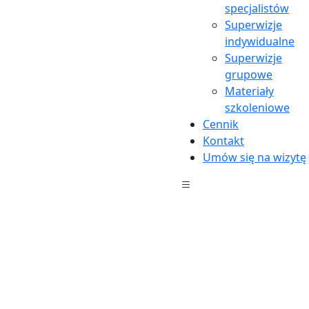
Cennik
specjalistów
Kontakt
Superwizje
Ośrodki współpracujące
indywidualne
RODO
Superwizje
Standardy Ochrony Małoletnich
grupowe
Ustawienia plików cookie
Materiały
Umów wizytę
szkoleniowe
Cennik
Kontakt
Psychoterapia Indywidualna
|
Konsultacja
Umów się na wizytę
Psychiatryczna i Farmakoterapia Dorosłych
|
Konsultacja Psychiatryczna Dzieci i Młodzieży
|
Diagnoza Psychologiczna
|
Konsultacja Psychologiczna
|
Psychodietetyka
|
Terapia uzależnień
|
Konsultacja i
Terapia Par
|
Konsultacja i Terapia Rodzinna
|
Terapia
Dzieci i Młodzieży
|
Wsparcie Rodzicielskie
|
Gabinet
Seniora
|
Konsultacje w zakresie Medycyny Stylu Życia
|
Wideotrening komunikacji (VIT)
|
Terapia Dorosłych z
Diagnozą ADHD
|
TUS dla Dzieci i Młodzieży
|