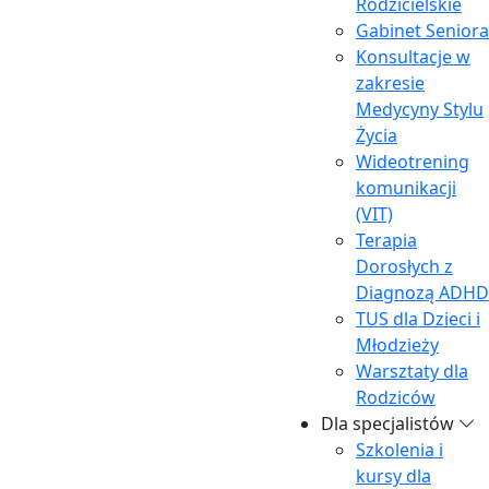
Rodzicielskie
Gabinet Seniora
Konsultacje w
zakresie
Medycyny Stylu
Życia
Wideotrening
komunikacji
(VIT)
Terapia
Dorosłych z
rejestracja@euthymia.pl
Diagnozą ADHD
TUS dla Dzieci i
Młodzieży
Strona główna
Warsztaty dla
O nas
Rodziców
Zespół
Dla specjalistów
Media
Szkolenia i
Blog
kursy dla