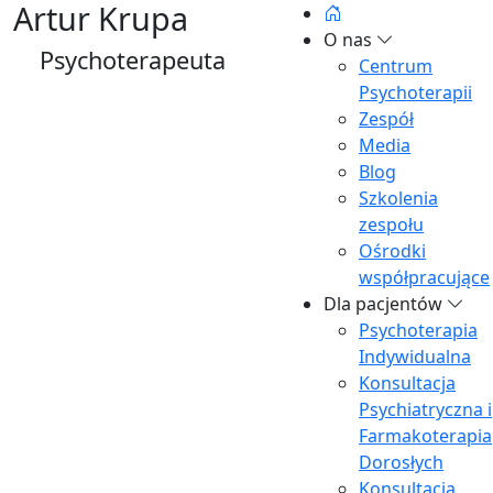
Artur Krupa
O nas
Psychoterapeuta
Centrum
Psychoterapii
Zespół
Media
Blog
Szkolenia
zespołu
Ośrodki
współpracujące
Dla pacjentów
Psychoterapia
Indywidualna
Konsultacja
Psychiatryczna i
Farmakoterapia
Dorosłych
Konsultacja