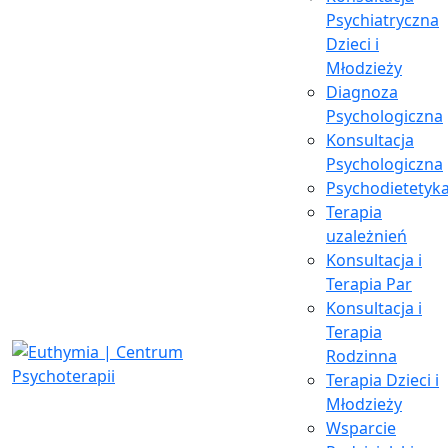
Konsultacja i terapia pary
Wizyta | 75 min |
400 pln
Psychiatryczna
Konsultacja i terapia pary w koterapii
Wizyta | 75 min |
Dzieci i
510 pln
Młodzieży
Konsultacja lub sesja rodzinna
Wizyta | 75 min |
400
Diagnoza
pln
Psychologiczna
Konsultacja lub sesja rodzinna w koterapii
Wizyta | 75
Konsultacja
min |
510 pln
Psychologiczna
Psychodietetyk
Terapia
uzależnień
Konsultacja i
Terapia Par
Konsultacja i
Terapia
Rodzinna
Terapia Dzieci i
Młodzieży
Wsparcie