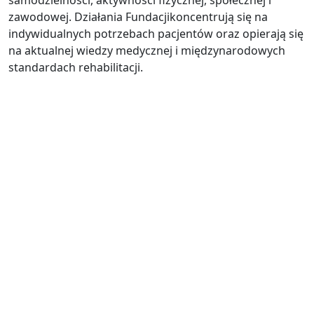
samodzielności, aktywności fizycznej, społecznej i
zawodowej. Działania Fundacjikoncentrują się na
indywidualnych potrzebach pacjentów oraz opierają się
na aktualnej wiedzy medycznej i międzynarodowych
standardach rehabilitacji.
Umów się na wizytę
+48 661 308 309
+48 12 222 51 31
rejestracja@euthymia.pl