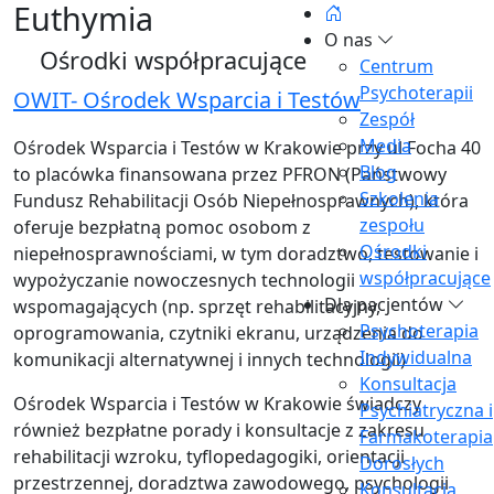
Euthymia
O nas
Ośrodki współpracujące
Centrum
Psychoterapii
OWIT- Ośrodek Wsparcia i Testów
Zespół
Media
Ośrodek Wsparcia i Testów w Krakowie przy ul Focha 40
Blog
to placówka finansowana przez PFRON (Państwowy
Szkolenia
Fundusz Rehabilitacji Osób Niepełnosprawnych), która
zespołu
oferuje bezpłatną pomoc osobom z
Ośrodki
niepełnosprawnościami, w tym doradztwo, testowanie i
współpracujące
wypożyczanie nowoczesnych technologii
Dla pacjentów
wspomagających (np. sprzęt rehabilitacyjny,
Psychoterapia
oprogramowania, czytniki ekranu, urządzenia do
Indywidualna
komunikacji alternatywnej i innych technologii)
Konsultacja
Ośrodek Wsparcia i Testów w Krakowie świadczy
Psychiatryczna i
również bezpłatne porady i konsultacje z zakresu
Farmakoterapia
rehabilitacji wzroku, tyflopedagogiki, orientacji
Dorosłych
przestrzennej, doradztwa zawodowego, psychologii
Konsultacja