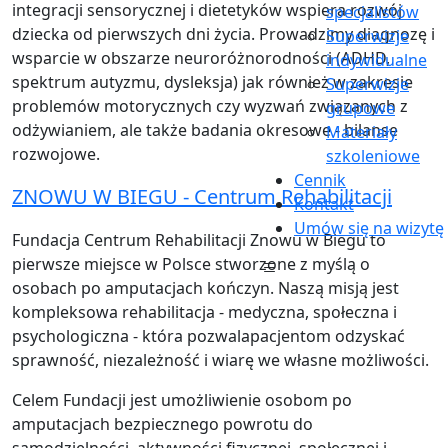
integracji sensorycznej i dietetyków wspiera rozwój
specjalistów
dziecka od pierwszych dni życia. Prowadzimy diagnozę i
Superwizje
wsparcie w obszarze neuroróżnorodności (ADHD,
indywidualne
spektrum autyzmu, dysleksja) jak również w zakresie
Superwizje
problemów motorycznych czy wyzwań związanych z
grupowe
odżywianiem, ale także badania okresowe - bilanse
Materiały
rozwojowe.
szkoleniowe
Cennik
ZNOWU W BIEGU - Centrum Rehabilitacji
Kontakt
Umów się na wizytę
Fundacja Centrum Rehabilitacji Znowu w Biegu to
pierwsze miejsce w Polsce stworzone z myślą o
osobach po amputacjach kończyn. Naszą misją jest
kompleksowa rehabilitacja - medyczna, społeczna i
psychologiczna - która pozwalapacjentom odzyskać
sprawność, niezależność i wiarę we własne możliwości.
Celem Fundacji jest umożliwienie osobom po
amputacjach bezpiecznego powrotu do