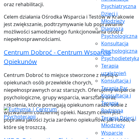
oraz rehabilitacji.
Psychiatryczna
Dzieci i
Celem działania Ośrodka Wsparcia i Testów w Krakowie
Młodzieży
jest zwiększanie, podtrzymywanie lub poprawianie
Diagnoza
możliwości samodzielnego funkcjonowania osób z
Psychologiczna
niepełnosprawnościami.
Konsultacja
Psychologiczna
Centrum Dobroć - Centrum Wsparcia
Psychodietetyk
Opiekunów
Terapia
uzależnień
Centrum Dobroć to miejsce stworzone z myślą o
Konsultacja i
opiekunach osób przewlekle chorych,
Terapia Par
niepełnosprawnych oraz starszych. Oferujemy wsparcie
Konsultacja i
psychologiczne, grupy wsparcia, warsztaty oraz
Terapia
szkolenia, które pomagają opiekunom radzić sobie z
Rodzinna
wyzwaniami codziennej opieki. Naszym celem jest
Terapia Dzieci i
poprawa jakości życia zarówno opiekunów, jak i osób, o
Młodzieży
które się troszczą.
Wsparcie