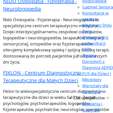
NIDO Osteopatia - Fizjoterapia -
Rodzicielskie
Gabinet Seniora
Neurologopedia
Konsultacje w
zakresie
Nido Osteopatia - Fizjoterapia - Neurologopedia to
Medycyny Stylu
specjalistyczne centrum terapeutyczno-medyczne.
Życia
Dzięki interdyscyplinarnemu zespołowi osteopatów,
Wideotrening
logopedów i neurologopedów, terapeutów integracji
komunikacji
sensorycznej, ortopedów oraz fizjoterapeutów
(VIT)
oferujemy kompleksową opiekę i spójną ścieżkę terapii,
Terapia
dostosowaną do potrzeb pacjentów już od pierwszych
Dorosłych z
dni życia.
Diagnozą ADHD
FIKLON - Centrum Diagnostyczno-
TUS dla Dzieci i
Terapeutyczne dla Małych Dzieci
Młodzieży
Warsztaty dla
Fiklon to wielospecjalistyczne centrum diagnostyczno-
Rodziców
terapeutyczne dla dzieci w wieku 0-10 lat. Zespół
Dla specjalistów
psychologów, psychoterapeutów, logopedów,
Szkolenia i
fizjoterapeutów, psychiatrów, neurologów, specjalistów
kursy dla