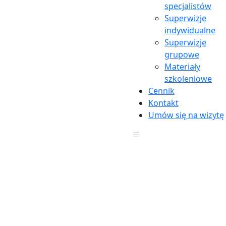
specjalistów
Superwizje
indywidualne
Superwizje
grupowe
Materiały
szkoleniowe
Cennik
Kontakt
Umów się na wizytę
Konsultacja psychoterapeutyczna lub sesja
Pierwsza
wizyta | 50 min |
280 pln
Kolejna wizyta | 50 min |
240
pln
Konsultacja diagnostyczna uzależnień lub sesja
Pierwsza wizyta | 50 min |
280 pln
Kolejna wizyta | 50
min |
260 pln