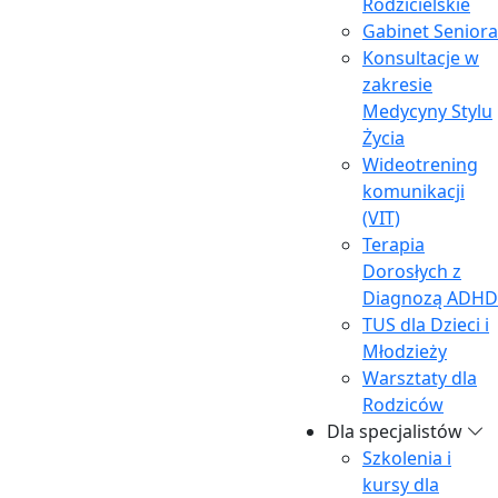
Rodzicielskie
Gabinet Seniora
Konsultacje w
zakresie
Medycyny Stylu
Życia
Wideotrening
komunikacji
(VIT)
Terapia
Dorosłych z
Diagnozą ADHD
TUS dla Dzieci i
Młodzieży
Warsztaty dla
Rodziców
Dla specjalistów
Szkolenia i
kursy dla