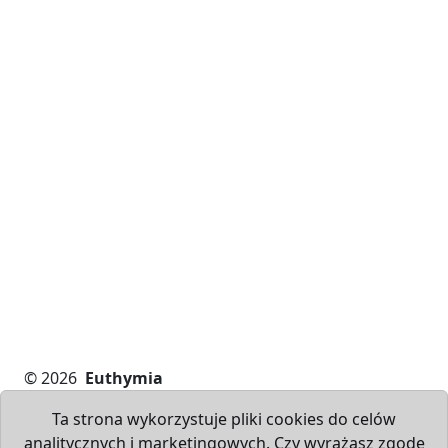
Psychoterapia Indywidualna
|
Konsultacja
Psychiatryczna i Farmakoterapia Dorosłych
|
Konsultacja Psychiatryczna Dzieci i Młodzieży
|
Diagnoza Psychologiczna
|
Konsultacja Psychologiczna
|
Psychodietetyka
|
Terapia uzależnień
|
Konsultacja i
Terapia Par
|
Konsultacja i Terapia Rodzinna
|
Terapia
Dzieci i Młodzieży
|
Wsparcie Rodzicielskie
|
Gabinet
Seniora
|
Konsultacje w zakresie Medycyny Stylu Życia
|
Wideotrening komunikacji (VIT)
|
Terapia Dorosłych z
Diagnozą ADHD
|
TUS dla Dzieci i Młodzieży
|
Warsztaty dla Rodziców
Szkolenia i kursy dla specjalistów
|
Superwizje
indywidualne
|
Superwizje grupowe
© 2026
Euthymia
Ta strona wykorzystuje pliki cookies do celów
analitycznych i marketingowych. Czy wyrażasz zgodę