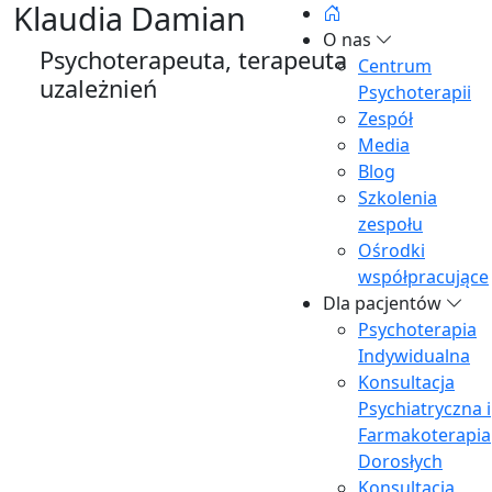
Klaudia Damian
O nas
Psychoterapeuta, terapeuta
Centrum
uzależnień
Psychoterapii
Zespół
Media
Blog
Szkolenia
zespołu
Ośrodki
współpracujące
Dla pacjentów
Psychoterapia
Indywidualna
Konsultacja
Psychiatryczna i
Farmakoterapia
Dorosłych
Konsultacja